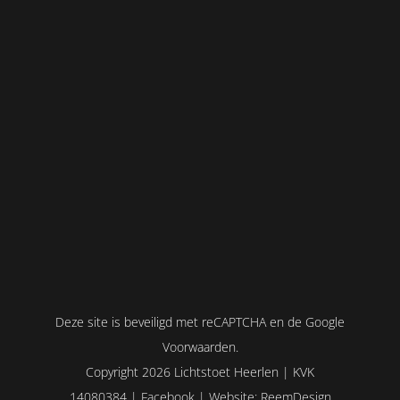
General Practice
General Practice
LEARN MORE
Deze site is beveiligd met reCAPTCHA en de Google
Voorwaarden
.
Copyright
2026 Lichtstoet Heerlen | KVK
14080384 |
Facebook
| Website:
ReemDesign